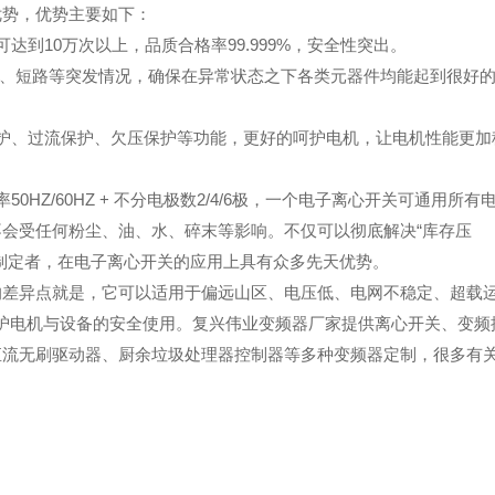
优势，优势主要如下：
到10万次以上，品质合格率99.999%，安全性突出。
电、短路等突发情况，确保在异常状态之下各类元器件均能起到很好
护、过流保护、欠压保护等功能，更好的呵护电机，让电机性能更加
Z/60HZ + 不分电极数2/4/6极，一个电子离心开关可通用所有
会受任何粉尘、油、水、碎末等影响。不仅可以彻底解决“库存压
制定者，在电子离心开关的应用上具有众多先天优势。
的差异点就是，它可以适用于偏远山区、电压低、电网不稳定、超载
保护电机与设备的安全使用。复兴伟业变频器厂家提供离心开关、变频
直流无刷驱动器、厨余垃圾处理器控制器等多种变频器定制，很多有