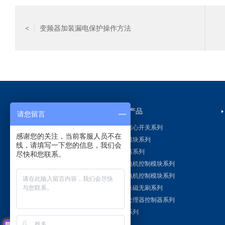
变频器加装漏电保护操作方法
<
解决方案
系列产品
请您留言
水泵
电子离心开关系列
感谢您的关注，当前客服人员不在
食品机械
变频模块系列
线，请填写一下您的信息，我们会
电机
变频器系列
尽快和您联系。
垃圾处理器
单相电机控制模块系列
吊篮/起重设备
三相电机控制模块系列
防爆电机
直流永磁无刷系列
喷涂设备
垃圾处理器控制器系列
真空泵
定制系列
现在有优惠活动么？
空压机