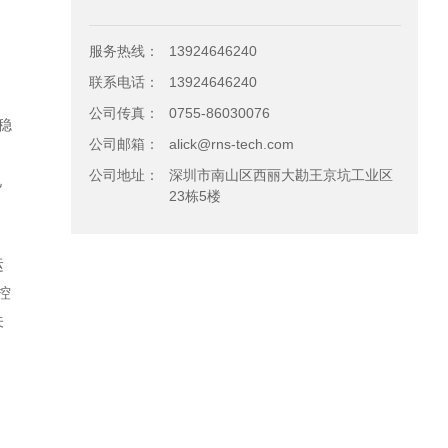
服务热线：
13924646240
的
联系电话：
13924646240
公司传真：
0755-86030076
稳
公司邮箱：
alick@rns-tech.com
公司地址：
深圳市南山区西丽大勘王京坑工业区
电
23栋5楼
运
控
关