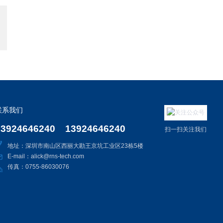
联系我们
13924646240 13924646240
扫一扫关注我们
地址：深圳市南山区西丽大勘王京坑工业区23栋5楼
E-mail：alick@rns-tech.com
传真：0755-86030076