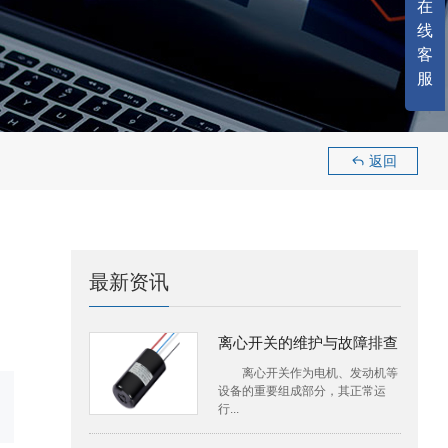
在
线
客
服
返回

最新资讯
离心开关的维护与故障排查
离心开关作为电机、发动机等
设备的重要组成部分，其正常运
行...